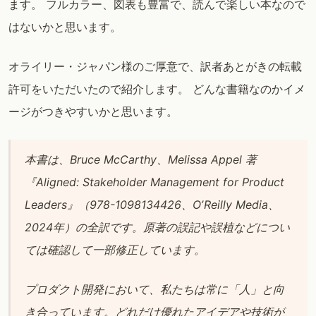
ます。 フルカラー、図表も豊富で、読んで楽しい本なので
はないかと思います。
オライリー・ジャパン様のご厚意で、訳者あとがきの転載
許可をいただいたので紹介します。 どんな書籍なのかイメ
ージがつきやすいかと思います。
本書は、Bruce McCarthy、Melissa Appel 著
『Aligned: Stakeholder Management for Product
Leaders』（978-1098134426、OʼReilly Media、
2024年）の全訳です。原著の誤記や誤植などについ
ては確認して一部修正しています。
プロダクト開発において、私たちは常に「人」と向
き合っています。どれだけ優れたアイデアや技術が