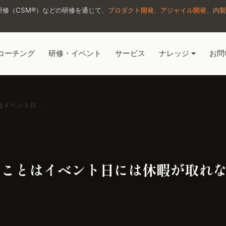
修（CSM®）などの研修を通じて、
プロダクト開発、アジャイル開発、内製
コーチング
研修・イベント
サービス
ナレッジ
お問
イベント日 …
うことはイベント日には休暇が取れ