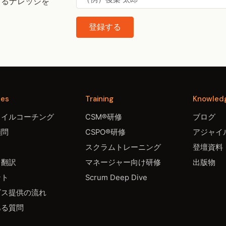
するナレッジを
登録する
ces
Training
Knowled
ャイルコーチング
CSM®研修
ブログ
顧問
CSPO®研修
アジャイル
スクラムトレーニング
登壇資料
・翻訳
マネージャー向け研修
出版物
ント
Scrum Deep Dive
ビス提供の流れ
ある質問