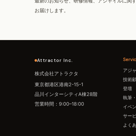
最新のお知らせ、研修情報、アジャイルに関
お届けします。
Servi
Attractor Inc.
アジ
株式会社アトラクタ
技術
東京都港区港南2-15-1
登壇
品川インターシティA棟28階
執筆
営業時間：9:00–18:00
イベ
サー
よく