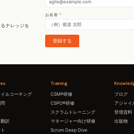
お名前
*
するナレッジを
登録する
ces
Training
Knowled
ャイルコーチング
CSM®研修
ブログ
顧問
CSPO®研修
アジャイル
スクラムトレーニング
登壇資料
・翻訳
マネージャー向け研修
出版物
ント
Scrum Deep Dive