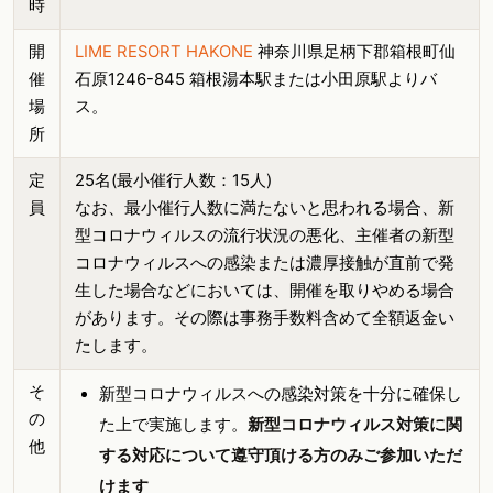
時
開
LIME RESORT HAKONE
神奈川県足柄下郡箱根町仙
催
石原1246-845 箱根湯本駅または小田原駅よりバ
場
ス。
所
定
25名(最小催行人数：15人)
員
なお、最小催行人数に満たないと思われる場合、新
型コロナウィルスの流行状況の悪化、主催者の新型
コロナウィルスへの感染または濃厚接触が直前で発
生した場合などにおいては、開催を取りやめる場合
があります。その際は事務手数料含めて全額返金い
たします。
そ
新型コロナウィルスへの感染対策を十分に確保し
の
た上で実施します。
新型コロナウィルス対策に関
他
する対応について遵守頂ける方のみご参加いただ
けます