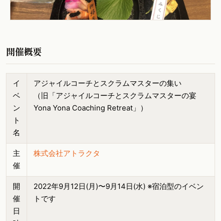
開催概要
イ
アジャイルコーチとスクラムマスターの集い
ベ
（旧「アジャイルコーチとスクラムマスターの宴
ン
Yona Yona Coaching Retreat」）
ト
名
主
株式会社アトラクタ
催
開
2022年9月12日(月)〜9月14日(水) ※宿泊型のイベン
催
トです
日