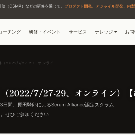
修（CSM®）などの研修を通じて、
プロダクト開発、アジャイル開発、内製
コーチング
研修・イベント
サービス
ナレッジ
お問
022/7/27-29、オンライ …
2022/7/27-29、オンライン）
日間、原田騎郎によるScrum Alliance認定スクラム
す。ぜひご参加ください