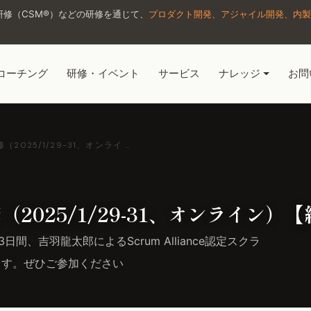
修（CSM®）などの研修を通じて、
プロダクト開発、アジャイル開発、内製
コーチング
研修・イベント
サービス
ナレッジ
お問
025/1/29-31、オンライ …
025/1/29-31、オンライン）
日間、吉羽龍太郎によるScrum Alliance認定スクラ
ます。ぜひご参加ください