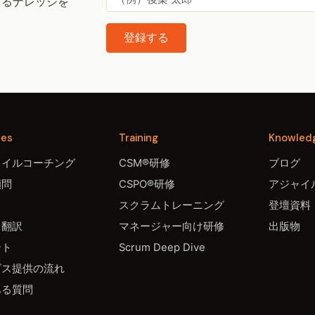
するナレッジを
登録する
ces
Training
Knowled
ャイルコーチング
CSM®研修
ブログ
顧問
CSPO®研修
アジャイル
スクラムトレーニング
登壇資料
・翻訳
マネージャー向け研修
出版物
ント
Scrum Deep Dive
ビス提供の流れ
ある質問