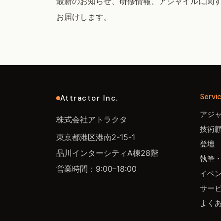
最新のお知らせ、研修情報、アジャイルに関
お届けします。
Servi
Attractor Inc.
アジ
株式会社アトラクタ
技術
東京都港区港南2-15-1
登壇
品川インターシティA棟28階
執筆
営業時間：9:00–18:00
イベ
サー
よく