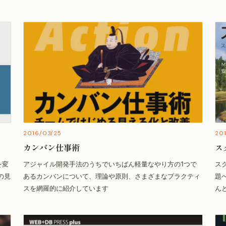
2016/03/25
20
カンバン仕事術
ス
を変
アジャイル開発手法のうちでいちばん軽量なやり方の1つで
ス
の見
あるカンバンについて、理論や原則、さまざまなプラクティ
題
スを網羅的に紹介しています
ん