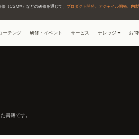
修（CSM®）などの研修を通じて、
プロダクト開発、アジャイル開発、内製
コーチング
研修・イベント
サービス
ナレッジ
お問
した書籍です。