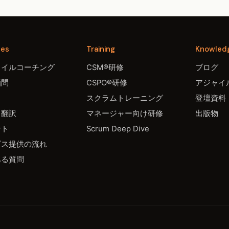
ces
Training
Knowled
ャイルコーチング
CSM®研修
ブログ
顧問
CSPO®研修
アジャイル
スクラムトレーニング
登壇資料
・翻訳
マネージャー向け研修
出版物
ント
Scrum Deep Dive
ビス提供の流れ
ある質問