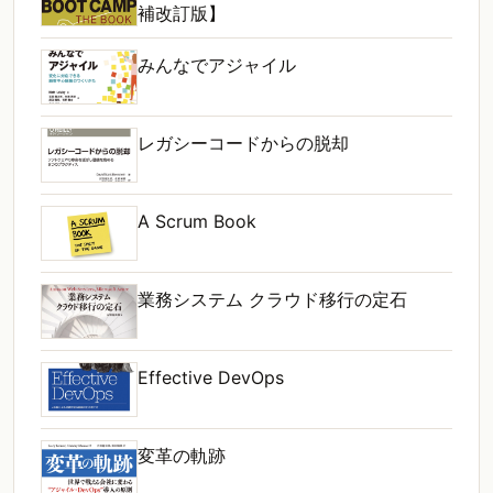
補改訂版】
みんなでアジャイル
レガシーコードからの脱却
A Scrum Book
業務システム クラウド移行の定石
Effective DevOps
変革の軌跡