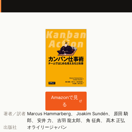
Amazonで見
る
著者／訳者
Marcus Hammarberg、 Joakim Sundén、 原田 騎
郎、 安井 力、 吉羽 龍太郎、 角 征典、 髙木 正弘
出版社
オライリージャパン