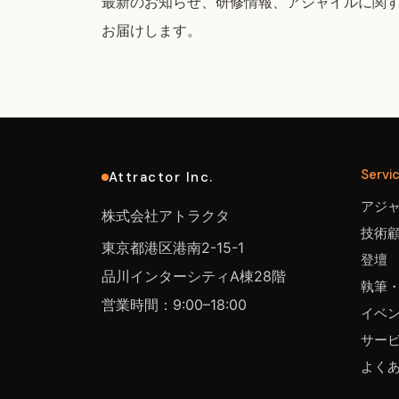
最新のお知らせ、研修情報、アジャイルに関
お届けします。
Servi
Attractor Inc.
アジ
株式会社アトラクタ
技術
東京都港区港南2-15-1
登壇
品川インターシティA棟28階
執筆
営業時間：9:00–18:00
イベ
サー
よく