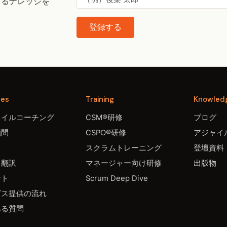
するナレッジを
登録する
ces
Training
Knowled
ャイルコーチング
CSM®研修
ブログ
顧問
CSPO®研修
アジャイル
スクラムトレーニング
登壇資料
・翻訳
マネージャー向け研修
出版物
ント
Scrum Deep Dive
ビス提供の流れ
ある質問