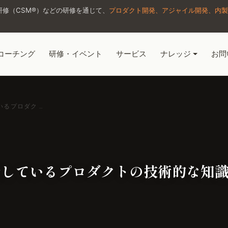
修（CSM®）などの研修を通じて、
プロダクト開発、アジャイル開発、内製
コーチング
研修・イベント
サービス
ナレッジ
お問
るプロダク …
発しているプロダクトの技術的な知