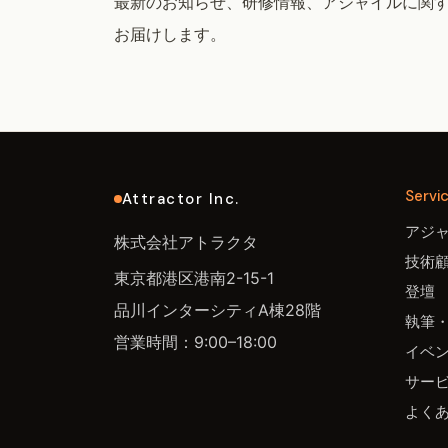
最新のお知らせ、研修情報、アジャイルに関
お届けします。
Servi
Attractor Inc.
アジ
株式会社アトラクタ
技術
東京都港区港南2-15-1
登壇
品川インターシティA棟28階
執筆
営業時間：9:00–18:00
イベ
サー
よく