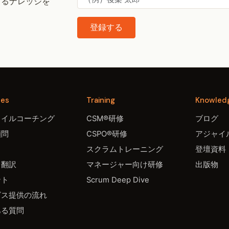
するナレッジを
登録する
ces
Training
Knowled
ャイルコーチング
CSM®研修
ブログ
顧問
CSPO®研修
アジャイル
スクラムトレーニング
登壇資料
・翻訳
マネージャー向け研修
出版物
ント
Scrum Deep Dive
ビス提供の流れ
ある質問