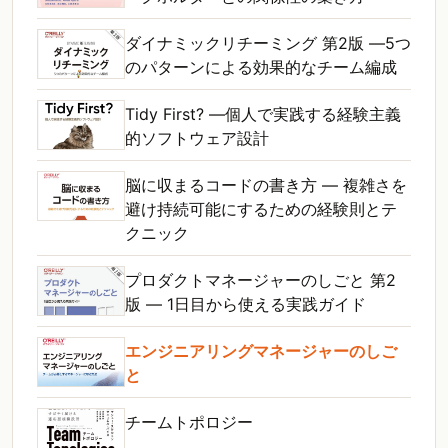
ダイナミックリチーミング 第2版 ―5つ
のパターンによる効果的なチーム編成
Tidy First? ―個人で実践する経験主義
的ソフトウェア設計
脳に収まるコードの書き方 ― 複雑さを
避け持続可能にするための経験則とテ
クニック
プロダクトマネージャーのしごと 第2
版 ― 1日目から使える実践ガイド
エンジニアリングマネージャーのしご
と
チームトポロジー