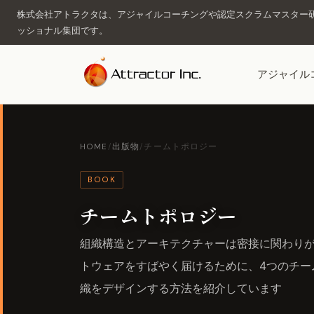
株式会社アトラクタは、アジャイルコーチングや認定スクラムマスター研
ッショナル集団です。
アジャイル
HOME
/
出版物
/
チームトポロジー
BOOK
チームトポロジー
組織構造とアーキテクチャーは密接に関わり
トウェアをすばやく届けるために、4つのチー
織をデザインする方法を紹介しています