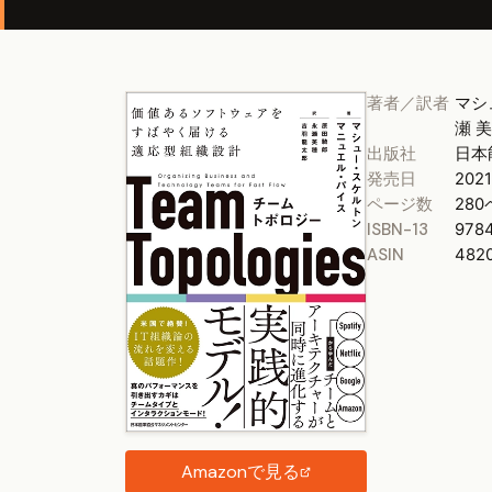
著者／訳者
マシ
瀬 
出版社
日本
発売日
2021
ページ数
28
ISBN-13
978
ASIN
482
Amazonで見る