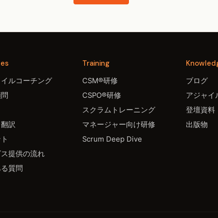
ces
Training
Knowled
ャイルコーチング
CSM®研修
ブログ
顧問
CSPO®研修
アジャイル
スクラムトレーニング
登壇資料
・翻訳
マネージャー向け研修
出版物
ント
Scrum Deep Dive
ビス提供の流れ
ある質問