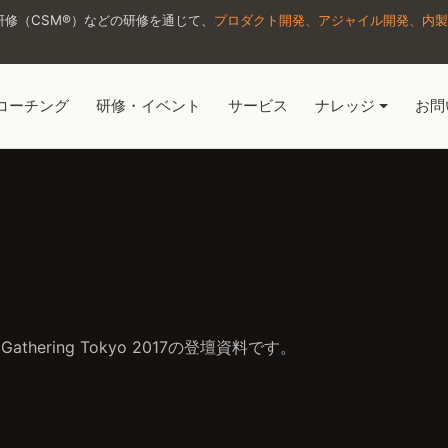
修（CSM®）などの研修を通じて、
プロダクト開発、アジャイル開発、内製
コーチング
研修・イベント
サービス
ナレッジ
お問
 Gathering Tokyo 2017の登壇資料です。