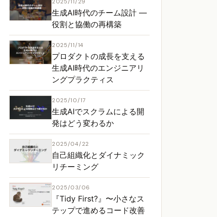
2025/11/29
生成AI時代のチーム設計 ―
役割と協働の再構築
2025/11/14
プロダクトの成長を支える
生成AI時代のエンジニアリ
ングプラクティス
2025/10/17
生成AIでスクラムによる開
発はどう変わるか
2025/04/22
自己組織化とダイナミック
リチーミング
2025/03/06
『Tidy First?』〜小さなス
テップで進めるコード改善