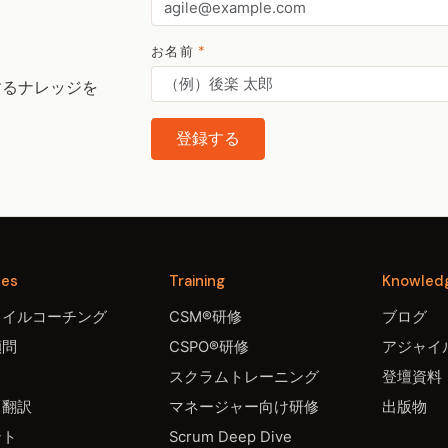
お名前
*
するナレッジを
登録する
ces
Training
Knowled
ャイルコーチング
CSM®研修
ブログ
顧問
CSPO®研修
アジャイル
スクラムトレーニング
登壇資料
・翻訳
マネージャー向け研修
出版物
ント
Scrum Deep Dive