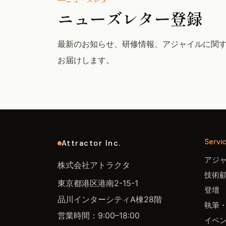
ニューズレター
ニューズレター登録
最新のお知らせ、研修情報、アジャイルに関
お届けします。
Servi
Attractor Inc.
アジ
株式会社アトラクタ
技術
東京都港区港南2-15-1
登壇
品川インターシティA棟28階
執筆
営業時間：9:00–18:00
イベ